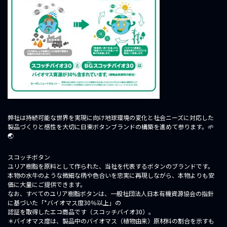
弊社は持続可能な世界を実現に向け地球環境の変化と社会ニーズに対応した
製品づくりと感性を大切に日東ボタンブランドの構築を進めて参ります。🌱
🌏
スコッチボタン
ユリア樹脂を原料として作られた、当社を代表するボタンのブランドです。
本物の水牛のような微細な柄や色合いを忠実に再現しながら、本物よりも安
価に大量にご提供できます。
なお、すべてのユリア樹脂ボタンは、一般社団法人日本有機資源協会の指針
に基づいた「*バイオマス度30％以上」の
認証を取得したエコ商品です（スコッチバイオ30）。
＊バイオマス度は、製品中のバイオマス（植物由来）原材料の割合を示すも