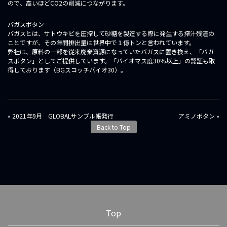
ので、高いほどCO2の削減につながります。
バガスボタン
バガスとは、サトウキビを圧搾して砂糖を製造する際に発生する搾汁残渣の
ことですが、その年間排出量は世界中で１億トンと言われています。
弊社は、原料の一部を従来廃棄資源になっていたバガスに置き換え、「バガ
スボタン」としてご提供しています。「バイオマス度30％以上」の認証も取
得しております（BGスコッチバイオ30）。
投
« 2021年9月 GLOBALサンプル帳発行
アミノボタン »
稿
Back to Top
ナ
ビ
ゲ
ー
シ
ョ
ン
Top