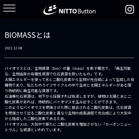
BIOMASSとは
2021-12-08
バイオマスとは、生物資源（bio）の量（mass）を表す概念で、「再生可能
な、生物由来の有機性資源で化石資源を除いたもの」です。
太陽エネルギーを使って水と二酸化炭素から生物が光合成によって生成した有
機物であり、私たちのライフサイクルの中で生命と太陽エネルギーがある限
り持続的に再生可能な資源です。
石油等化石資源は、地下から採掘すれば枯渇しますが、植物は太陽と水と二
酸化炭素があれば、持続的にバイオマスを生み出すことができます。
このようなバイオマスを燃焼させた際に放出される二酸化炭素は、化石資源
を燃焼させて出る二酸化炭素と異なり生物の成長過程で光合成により大気中
から吸収した二酸化炭素であるため、
バイオマスは、大気中で新たに二酸化炭素を増加させない「カーボンニュー
トラル」な資源といわれています。