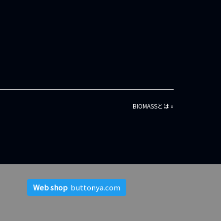
BIOMASSとは »
Web shop
buttonya.com