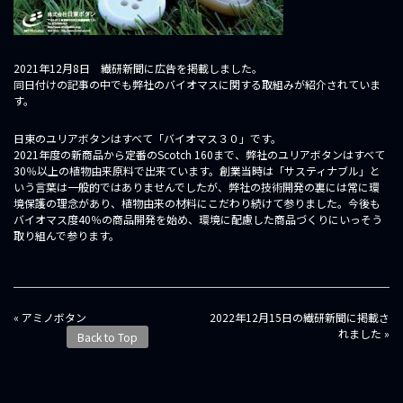
2021年12月8日 繊研新聞に広告を掲載しました。
同日付けの記事の中でも弊社のバイオマスに関する取組みが紹介されていま
す。
日東のユリアボタンはすべて「バイオマス３０」です。
2021年度の新商品から定番のScotch 160まで、弊社のユリアボタンはすべて
30％以上の植物由来原料で出来ています。創業当時は「サスティナブル」と
いう言葉は一般的ではありませんでしたが、弊社の技術開発の裏には常に環
境保護の理念があり、植物由来の材料にこだわり続けて参りました。今後も
バイオマス度40％の商品開発を始め、環境に配慮した商品づくりにいっそう
取り組んで参ります。
投
« アミノボタン
2022年12月15日の繊研新聞に掲載さ
稿
れました »
Back to Top
ナ
ビ
ゲ
ー