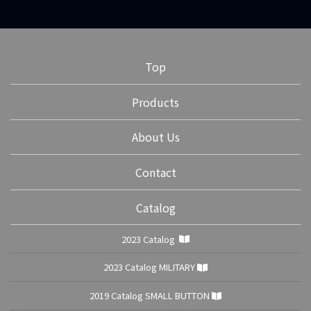
シ
ョ
ン
Top
Products
About Us
Contact
Catalog
2023 Catalog
2023 Catalog MILITARY
2019 Catalog SMALL BUTTON