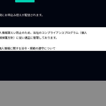
宛にお申込み控えが配信されます。
人情報漏えい防止のため、当社のコンプライアンスプログラム（個人
報保護方針）に従い適正に管理しております。
.個人情報に関する法令・規範の遵守について
式会社日東ボタンは、すべての事業で取り扱う個人情報および従業員
の個人情報の取り扱いに関し、個人情報の取り扱いに関する法令、国
定める指針その他の規範を遵守いたします。
.個人情報の取得と利用について
式会社日東ボタンは、個人情報の取得、利用にあたっては、その利用
的を特定することとし、特定された利用目的の達成に必要な範囲を超
た個人情報の取り扱い（目的外利用）はいたしません。