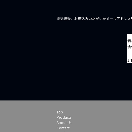
※送信後、お申込みいただいたメールアドレス
個
情
1
株
等
が
2
Top
株
Products
目
About Us
え
Contact