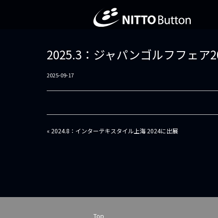
2025.3：ジャパンゴルフフェア2
2025-09-17
投
« 2024.8：インターテキスタイル上海 2024に出展
稿
ナ
ビ
ゲ
ー
シ
ョ
ン
Top