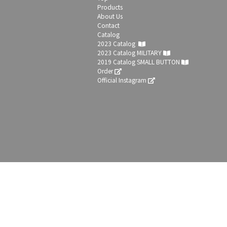
Products
About Us
Contact
Catalog
2023 Catalog
2023 Catalog MILITARY
2019 Catalog SMALL BUTTON
Order
Official Instagram