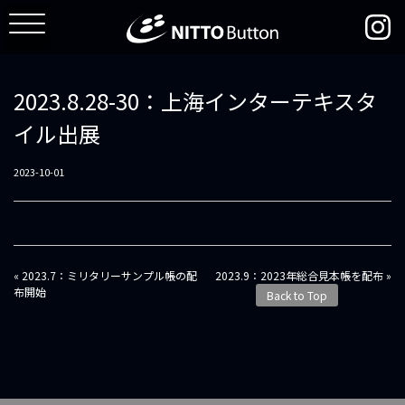
2023.8.28-30：上海インターテキスタ
イル出展
2023-10-01
投
« 2023.7：ミリタリーサンプル帳の配
2023.9：2023年総合見本帳を配布 »
稿
布開始
Back to Top
ナ
ビ
ゲ
ー
シ
ョ
ン